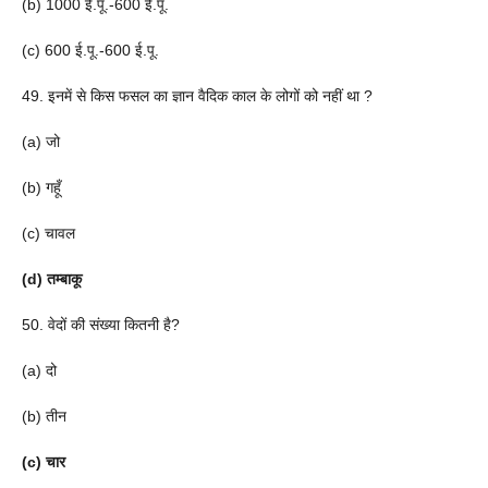
(b) 1000 ई.पू.-600 ई.पू.
(c) 600 ई.पू.-600 ई.पू.
49. इनमें से किस फसल का ज्ञान वैदिक काल के लोगों को नहीं था ?
(a) जो
(b) गहूँ
(c) चावल
(d) तम्बाकू
50. वेदों की संख्या कितनी है?
(a) दो
(b) तीन
(c) चार