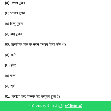
(a) मतस्य पुराण
(b) भगवत पुराण
(c) विष्णु पुराण
(d) वायु पुराण
60. ऋग्वेदिक काल के सबसे प्रधान देवता कौन थे?
(a) अग्नि
(b) इंद्र
(c) वरुण
(d) सूर्य
61. “व्रीहि” शब्द किसके लिए प्रयुक्त हुआ है?
हमारे व्हाट्सएप चैनल से जुड़ें:
यहाँ क्लिक करें
(a) चावल