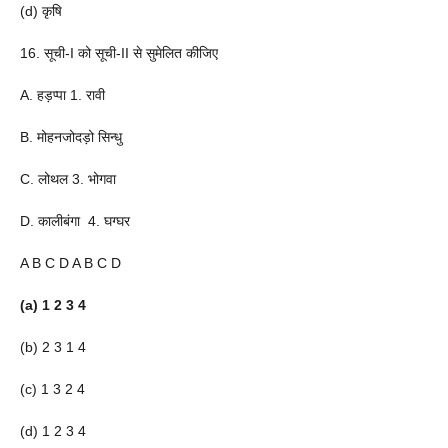
(d) कृषि
16. सूची-I को सूची-II से सुमेलित कीजिए
A. हड़प्पा 1. रावी
B. मोहनजोदड़ो सिन्धु
C. लोथल 3. भोगवा
D. कालीबंगा 4. घग्घर
A B C D A B C D
(a) 1 2 3 4
(b) 2 3 1 4
(c) 1 3 2 4
(d) 1 2 3 4