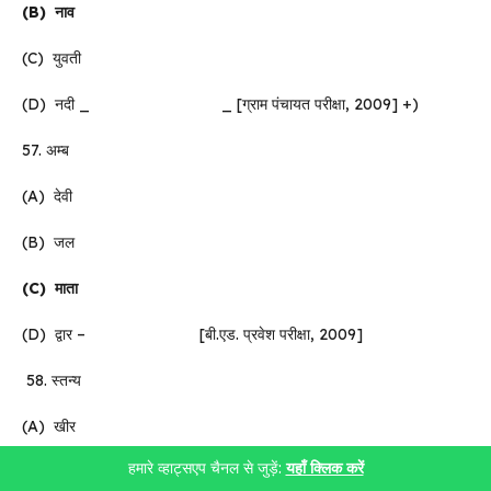
(B)
नाव
(C) युवती
(D) नदी _ _ [ग्राम पंचायत परीक्षा, 2009] +)
57. अम्ब
(A) देवी
(B) जल
(C)
माता
(D) द्वार – [बी.एड. प्रवेश परीक्षा, 2009]
58. स्तन्य
(A) खीर
हमारे व्हाट्सएप चैनल से जुड़ें:
यहाँ क्लिक करें
(B) पेय