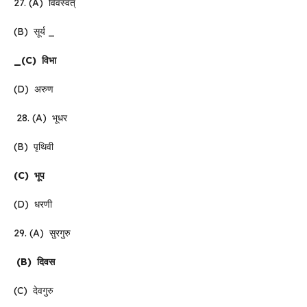
27. (A) विवस्वत्
(B) सूर्य _
_(C)
विभा
(D) अरुण
28. (A) भूधर
(B) पृथिवी
(C)
भूप
(D) धरणी
29. (A) सुरगुरु
(B)
दिवस
(C) देवगुरु