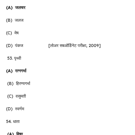
(A)
जलचर
(B) जलज
(C) मेष
(D) पंकज [लोअर सबऑर्डिनेट परीक्षा, 2009]
53. पृथ्वी
(A)
रत्नगर्भा
(B) हिरण्यगर्भा
(C) वसुमती
(D) स्वर्णम
54. धाता
(A)
विष्णु