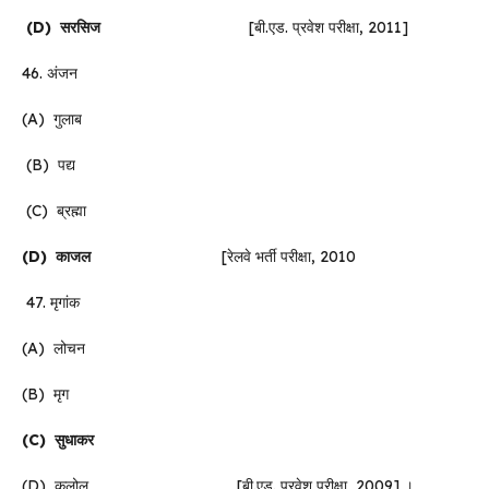
(D)
सरसिज
[बी.एड. प्रवेश परीक्षा, 2011]
46. अंजन
(A) गुलाब
(B) पद्य
(C) ब्रह्मा
(D)
काजल
[रेलवे भर्ती परीक्षा, 2010
47. मृगांक
(A) लोचन
(B) मृग
(C)
सुधाकर
(D) कलोल [बी.एड. प्रवेश परीक्षा, 2009] ।