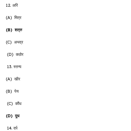
12. अरि
(A) मित्र
(B)
शत्रु
(C) अभद्र
(D) कठोर
13. स्तन्य
(A) खीर
(B) पेय
(C) कौंध
(D)
दूध
14. दर्प