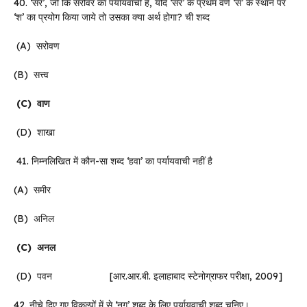
40. ‘सर’, जो कि सरोवर का पर्यायवाची है, यदि ‘सर’ के प्रथम वर्ण ‘स’ के स्थान पर
‘श’ का प्रयोग किया जाये तो उसका क्या अर्थ होगा? ची शब्द
(A) सरोवण
(B) सत्त्व
(C)
वाण
(D) शाखा
41. निम्नलिखित में कौन-सा शब्द ‘हवा’ का पर्यायवाची नहीं है
(A) समीर
(B) अनिल
(C)
अनल
(D) पवन [आर.आर.बी. इलाहाबाद स्टेनोग्राफर परीक्षा, 2009]
42. नीचे दिए गए विकल्पों में से ‘नग’ शब्द के लिए पर्यायवाची शब्द चुनिए।