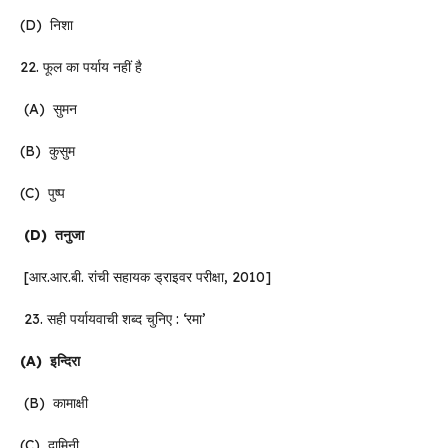
(D) निशा
22. फूल का पर्याय नहीं है
(A) सुमन
(B) कुसुम
(C) पुष्प
(D)
तनुजा
[आर.आर.बी. रांची सहायक ड्राइवर परीक्षा, 2010]
23. सही पर्यायवाची शब्द चुनिए : ‘रमा’
(A)
इन्दिरा
(B) कामाक्षी
(C) दामिनी