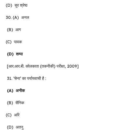
(D) सुर श्रेष्ठ
30. (A) अनल
(B) आग
(C) पावक
(D)
शम्पा
[आर.आर.बी. कोलकाता (तकनीकी) परीक्षा, 2009]
31. ‘सेना’ का पर्यायवाची है :
(A)
अनीक
(B) सैनिक
(C) अरि
(D) अतनु