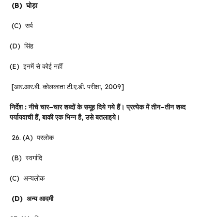
(B)
घोड़ा
(C) सर्प
(D) सिंह
(E) इनमें से कोई नहीं
[आर.आर.बी. कोलकाता टी.ए.डी. परीक्षा, 2009]
निर्देश
:
नीचे
चार
–
चार
शब्दों
के
समूह
दिये
गये
हैं।
प्रत्येक
में
तीन
–
तीन
शब्द
पर्यायवाची
हैं
,
बाकी
एक
भिन्न
है
,
उसे
बतलाइये।
26. (A) परलोक
(B) स्वर्गादि
(C) अन्यलोक
(D)
अन्य
आदमी