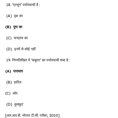
18. ‘प्रसून’ पर्यायवाची है :
(A) वृक्ष का
(B)
पुष्प
का
(C) चन्द्रमा का
(D) इनमें से कोई नहीं
19. निम्नलिखित में ‘कबूतर’ का पर्यायवाची शब्द है :
(A)
पारावात
(B) हारिल
(C) कोर
(D) कुक्कुट
[आर.आर.बी. भोपाल टी.सी. परीक्षा, 2010]