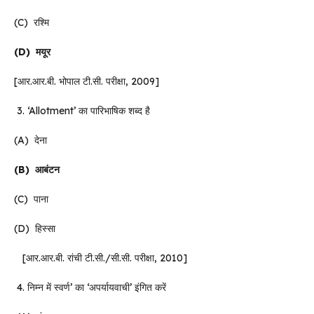
(C) रश्मि
(D)
मयूर
[आर.आर.बी. भोपाल टी.सी. परीक्षा, 2009]
3. ‘Allotment’ का पारिभाषिक शब्द है
(A) देना
(B)
आबंटन
(C) पाना
(D) हिस्सा
[आर.आर.बी. रांची टी.सी./सी.सी. परीक्षा, 2010]
4. निम्न में स्वर्ण’ का ‘अपर्यायवाची’ इंगित करें