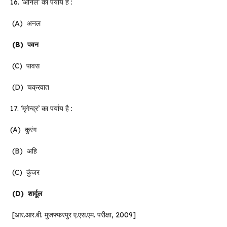
16. ‘अनिल’ का पर्याय है :
(A) अनल
(B)
पवन
(C) पावस
(D) चक्रवात
17. ‘मृगेन्द्र’ का पर्याय है :
(A) कुरंग
(B) अहि
(C) कुंजर
(D)
शार्दूल
[आर.आर.बी. मुजफ्फरपुर ए.एस.एम. परीक्षा, 2009]