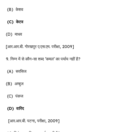
(B) केशव
(C)
केटव
(D) माधव
[आर.आर.बी. गोरखपुर ए.एस.एम. परीक्षा, 2009]
9. निम्न में से कौन-सा शब्द ‘कमल’ का पर्याय नहीं है?
(A) सरसिज
(B) अम्बुज
(C) पंकज
(D)
वारिद
[आर.आर.बी. पटना, परीक्षा, 2009]