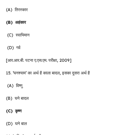
(A) तिरस्कार
(B)
अहंकार
(C) स्वाभिमान
(D) गर्व
[आर.आर.बी. पटना ए.एस.एम. परीक्षा, 2009]
15. ‘घनश्याम’ का अर्थ है काला बादल, इसका दूसरा अर्थ है
(A) विष्णु
(B) घने बादल
(C)
कृष्ण
(D) घने बाल