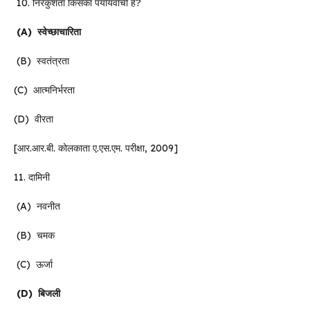
10. निरंकुशता किसका पर्यायवाची है?
(A)
स्वेच्छाचारिता
(B) स्वतंत्रता
(C) आत्मनिर्भरता
(D) वीरता
[आर.आर.बी. कोलकाता ए.एस.एम. परीक्षा, 2009]
11. दामिनी
(A) नवनीत
(B) चमक
(C) ऊर्जा
(D)
बिजली