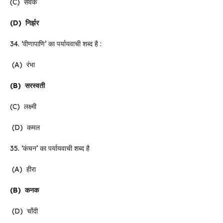
(C) सेवक
(D)
निर्झर
34. ‘वीणापाणि’ का पर्यायवाची शब्द है :
(A) रंभा
(B)
सरस्वती
(C) लक्ष्मी
(D) कमल
35. ‘कंचन’ का पर्यायवाची शब्द है
(A) हीरा
(B)
कनक
(D) चाँदी