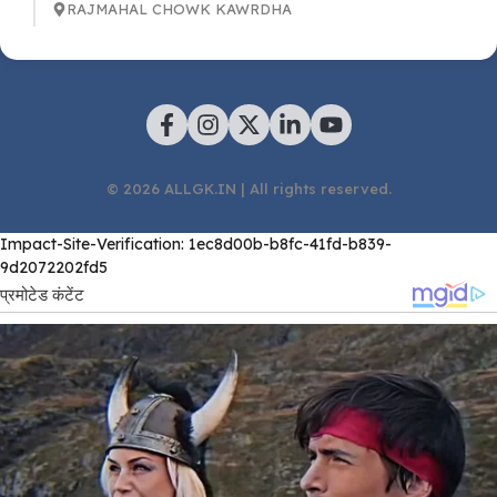
RAJMAHAL CHOWK KAWRDHA
© 2026 ALLGK.IN | All rights reserved.
Impact-Site-Verification: 1ec8d00b-b8fc-41fd-b839-
9d2072202fd5