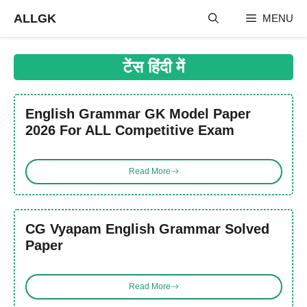
Skip
ALLGK
MENU
to
content
टेंस हिंदी में
English Grammar GK Model Paper
2026 For ALL Competitive Exam
Read More
CG Vyapam English Grammar Solved
Paper
Read More