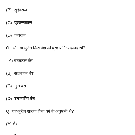
(B) सुदेवराज
(C) प्रसन्नमात्र
(D) जयराज
Q. भोग या भुक्ति किस वंश की प्रशासनिक ईकाई थी?
(A) वाकाटक वंश
(B) सातवाहन वंश
(C) गुप्त वंश
(D) शरभपरीय वंश
Q. शरभपुरीय शासक किस धर्म के अनुयायी थे?
(A) शैव