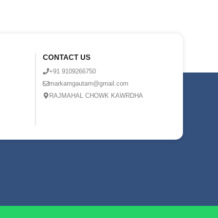
CONTACT US
+91 9109266750
markamgautam@gmail.com
RAJMAHAL CHOWK KAWRDHA