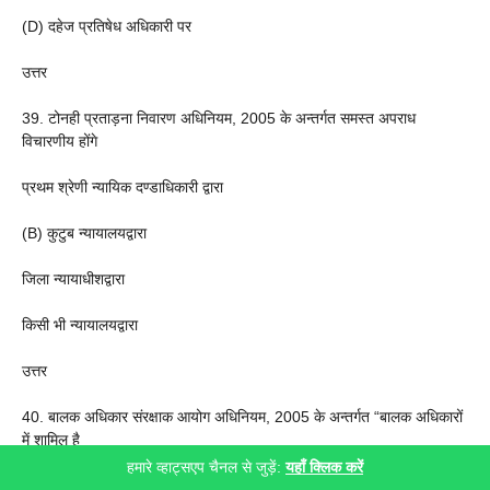
(D) दहेज प्रतिषेध अधिकारी पर
उत्तर
39. टोनही प्रताड़ना निवारण अधिनियम, 2005 के अन्तर्गत समस्त अपराध
विचारणीय होंगे
प्रथम श्रेणी न्यायिक दण्डाधिकारी द्वारा
(B) कुटुब न्यायालयद्वारा
जिला न्यायाधीशद्वारा
किसी भी न्यायालयद्वारा
उत्तर
40. बालक अधिकार संरक्षाक आयोग अधिनियम, 2005 के अन्तर्गत “बालक अधिकारों
में शामिल है
हमारे व्हाट्सएप चैनल से जुड़ें:
यहाँ क्लिक करें
(A) 20 नवम्बर 1989 को बालक अधिकार संबंधी संयुक्त राष्ट्र अभिसमय में अंगीकृत