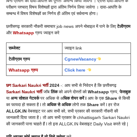
बिना प्रमाण का दावा-आपत्ति को पूर्णतः अमान्य किया जावेगा । प्राप्त दावा-आपत्ति के
परीक्षण पश्चात् विषय विशेषज्ञों द्वारा अंतिम निर्णय लिया जावेगा । दावा-आपत्ति के
सम्बन्ध में विषय विशेषज्ञों का निर्णय ही अंतिम एवं सर्वमान्य होगा।
छत्तीसगढ़ सरकारी नौकरी समाचार job news अपने मोबाइल में पाने के लिए
टेलीग्राम
और
Whatsapp
ग्रुप ज्वाइन करे
सब्जेक्ट
ज्वाइन link
टेलीग्राम ग्रुप
CgnewVacancy
Whatsapp ग्रुप
Click here
छग Sarkari Naukri भर्ती
2024
-: आप सभी से निवेदन है कि छत्तीसगढ़
Sarkari Naukri भर्ती
जॉब
लिंक
को अपने दोस्तों को
Whatsapp
ग्रुप,
फेसबुक
या
अन्य सोशल नेटवर्क
पर अधिक से अ
धिक शेयर करें l
आप के एक
Share
से किसी
का फायदा हो सकता है l तो
अधिक से अधिक
लोगो तक
Share
करें l हर रोज
ALLGK.IN
वेबसाइट पर आप सभी को, सभी प्रकार की सरकारी नौकरी की
जानकारी दिया जाता है। तो आप सभी प्रकार के chhattisgarh Sarkari Naukri
की जानकारी पाना चाहते हैं l तो इस ALLGK.IN वेबसाइट Daily Visit करते रहे |
यदि आपका कोई सवाल है तो निचे कमेन्ट
करे