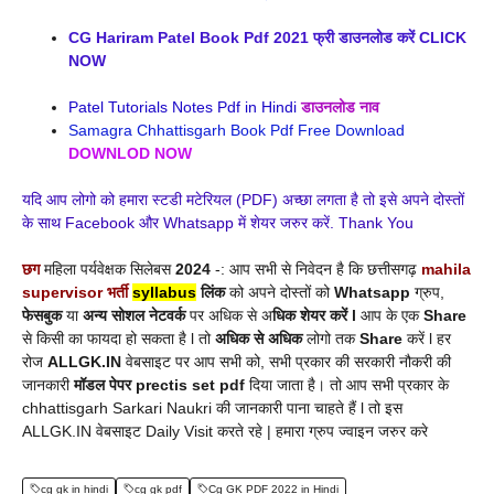
CG Hariram Patel Book Pdf 2021 फ्री डाउनलोड करें CLICK
NOW
Patel Tutorials Notes Pdf in Hindi
डाउनलोड नाव
Samagra Chhattisgarh Book Pdf Free Download
DOWNLOD NOW
यदि आप लोगो को हमारा स्टडी मटेरियल (PDF) अच्छा लगता है तो इसे अपने दोस्तों
के साथ Facebook और Whatsapp में शेयर जरुर करें. Thank You
छग
महिला पर्यवेक्षक सिलेबस
2024
-: आप सभी से निवेदन है कि छत्तीसगढ़
mahila
supervisor भर्ती
syllabus
लिंक
को अपने दोस्तों को
Whatsapp
ग्रुप,
फेसबुक
या
अन्य सोशल नेटवर्क
पर अधिक से अ
धिक शेयर करें l
आप के एक
Share
से किसी का फायदा हो सकता है l तो
अधिक से अधिक
लोगो तक
Share
करें l हर
रोज
ALLGK.IN
वेबसाइट पर आप सभी को, सभी प्रकार की सरकारी नौकरी की
जानकारी
मॉडल पेपर prectis set pdf
दिया जाता है। तो आप सभी प्रकार के
chhattisgarh Sarkari Naukri की जानकारी पाना चाहते हैं l तो इस
ALLGK.IN वेबसाइट Daily Visit करते रहे | हमारा ग्रुप ज्वाइन जरुर करे
cg gk in hindi
cg gk pdf
Cg GK PDF 2022 in Hindi