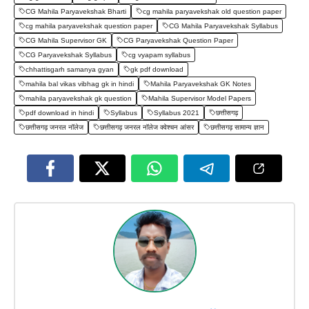
CG Mahila Paryavekshak Bharti
cg mahila paryavekshak old question paper
cg mahila paryavekshak question paper
CG Mahila Paryavekshak Syllabus
CG Mahila Supervisor GK
CG Paryavekshak Question Paper
CG Paryavekshak Syllabus
cg vyapam syllabus
chhattisgarh samanya gyan
gk pdf download
mahila bal vikas vibhag gk in hindi
Mahila Paryavekshak GK Notes
mahila paryavekshak gk question
Mahila Supervisor Model Papers
pdf download in hindi
Syllabus
Syllabus 2021
छत्तीसगढ़
छत्तीसगढ़ जनरल नॉलेज
छत्तीसगढ़ जनरल नॉलेज क्वेश्चन आंसर
छत्तीसगढ़ सामान्य ज्ञान