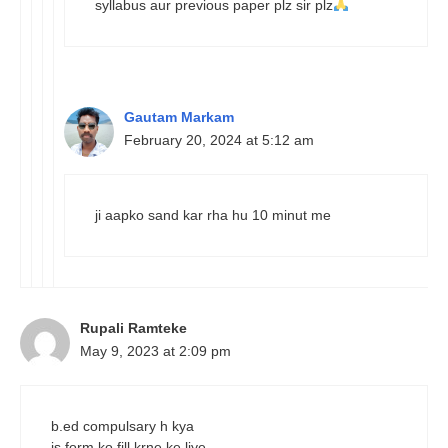
syllabus aur previous paper plz sir plz
Gautam Markam
February 20, 2024 at 5:12 am
ji aapko sand kar rha hu 10 minut me
Rupali Ramteke
May 9, 2023 at 2:09 pm
b.ed compulsary h kya
is form ko fill krne ke liye