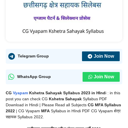
Join Now
Telegram Group
Join Now
WhatsApp Group
CG
Vyapam
Kshetra Sahayak Syllabus 2023 in HInd
i : in this
post you can check CG
Kshetra Sahayak
Syllabus PDF
Download in Hindi | Please Read all Subjects
CG
MFA Syllabus
2022
| CG Vyapam
MFA
Syllabus in HIndi PDF CG Vyapam क्षेत्र
सहायक Syllabus 2022.