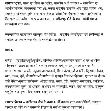
सामान्य भूगोल,
भारत एवं विश्व का भूगोल, भारतीय अर्थ व्यवस्था – सामाजिक एवं
आर्थिक विकास, जनसंख्या परिपेक्ष्य, सकल राष्ट्रीय उत्पादन और प्रति व्यक्ति आय,
पंचवर्षीय योजनाएं, कृषि व ग्रामीण विकास, औद्योगिक विकास, भारतीय अर्थव्यवस्था,
बैंक प्रणाली, वर्तमान आर्थिक घटनाक्रम
(छत्तीसगढ़ बोर्ड के कक्षा 10वीं तक
के
पाठ्यक्रम स्तर तक)
समसामयिक घटनाक्रम खेलकूद, देश विदेश – राष्ट्रीय अंतर्राष्ट्रीय एवं छत्तीसगढ़ से
संबंधित सामान्य जानकारियां, घटनाएं खेल साहित्य।
भाग-4
गणित – प्राकृतिक/पूर्ण/पूर्णांक / परिमेय/अपरिमेय/वास्तविक संख्याओं पर आधारित
संक्रियायें, संख्याओं का वर्ग, धन, गुणनखण्ड, वर्गमूल, धनमूल एवं घातांक नियम,
महत्तम समापवर्तक और लघुत्तम समापवतर्त्य, भिन्न संख्या एवं उनकी संक्रिया, औसत,
चाल, समय, दूरी, बीजगणित-बीजगणित के मूलभूत नियमों/संक्रियाएं, एकचर एवं दो चर
वाले रैखिक/युगपत समीकरण, औसत चाल, समय, दूरी, अनुपात-समानुपात, प्रतिशत,
क्रय/विक्रय मूल्य, लाभ/हानि, साधारण एवं चक्रवृद्धि, ब्याज, रेखा एवं कोण, त्रिनुज,
चतुर्भुज तथा वृत्त, गोला, बेलन, शंकु, घन, घनाभ।
सामान्य विज्ञान
–
छत्तीसगढ़ बोर्ड के कक्षा 10वीं तक
के स्तर तक भौतिकी, रसायन
शास्त्र एवं जीव तथा वनस्पति विज्ञान से संबंधित मूलभूत जानकारी।