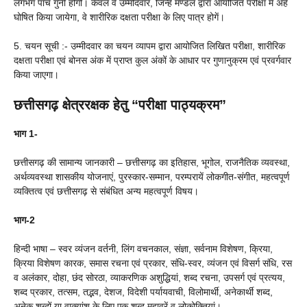
लगभग पांच गुनी होगी। केवल वे उम्मीदवार, जिन्हें मण्डल द्वारा आयोजित परीक्षा में अर्ह
घोषित किया जायेगा, वे शारीरिक दक्षता परीक्षा के लिए पात्र होगें।
5. चयन सूची :- उम्मीदवार का चयन व्यापम द्वारा आयोजित लिखित परीक्षा, शारीरिक
दक्षता परीक्षा एवं बोनस अंक में प्राप्त कुल अंकों के आधार पर गुणानुक्रम एवं प्रवर्गवार
किया जाएगा।
छत्तीसगढ़
क्षेत्ररक्षक हेतु “परीक्षा पाठ्यक्रम”
भाग 1-
छत्तीसगढ़ की सामान्य जानकारी – छत्तीसगढ़ का इतिहास, भूगोल, राजनैतिक व्यवस्था,
अर्थव्यवस्था शासकीय योजनाएं, पुरस्कार-सम्मान, परम्परायें लोकगीत-संगीत, महत्वपूर्ण
व्यक्तित्व एवं छत्तीसगढ़ से संबंधित अन्य महत्वपूर्ण विषय।
भाग-2
हिन्दी भाषा – स्वर व्यंजन वर्तनी, लिंग वचनकाल, संज्ञा, सर्वनाम विशेषण, क्रिया,
क्रिया विशेषण कारक, समास रचना एवं प्रकार, संधि-स्वर, व्यंजन एवं विसर्ग संधि, रस
व अलंकार, दोहा, छंद सोरठा, व्याकरणिक अशुद्धियां, शब्द रचना, उपसर्ग एवं प्रत्यय,
शब्द प्रकार, तत्सम, तद्भव, देशज, विदेशी पर्यायवाची, विलोमार्थी, अनेकार्थी शब्द,
अनेक शब्दों या वाक्यांश के लिए एक शब्द मुहावरें व लोकोक्तियां।