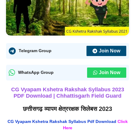
Join Now
Telegram Group
Join Now
WhatsApp Group
CG Vyapam Kshetra Rakshak Syllabus 2023
PDF Download | Chhattisgarh Field Guard
छत्तीसगढ़ व्यापम क्षेत्ररक्षक सिलेबस 202
3
CG Vyapam Kshetra Rakshak Syllabus Pdf Download
Click
Here