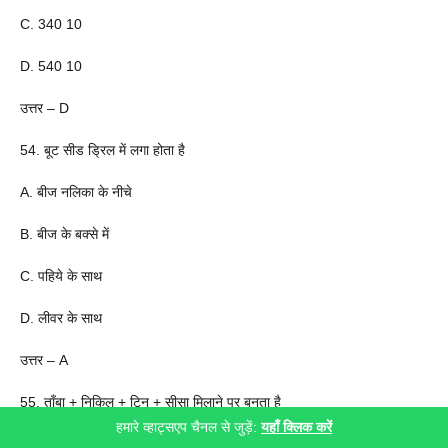
C. 340 10
D. 540 10
उत्तर – D
54. बूट सीड ड्रिल में लगा होता है
A. बीज नलिका के नीचे
B. बीज के बक्से में
C. पहिये के साथ
D. लीवर के साथ
उत्तर – A
55. ताँबा + निकिल + टिन + सीसा मिलाने पर बनता है
हमारे व्हाट्सएप चैनल से जुड़ें:
यहाँ क्लिक करें
A. पीतल