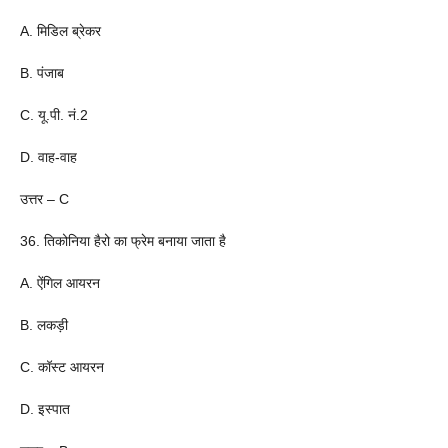
A. मिडिल ब्रेकर
B. पंजाब
C. यू.पी. नं.2
D. वाह-वाह
उत्तर – C
36. तिकोनिया हैरो का फ्रेम बनाया जाता है
A. ऐंगिल आयरन
B. लकड़ी
C. कॉस्ट आयरन
D. इस्पात