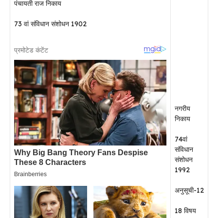
पंचायती राज निकाय
73 वां संविधान संशोधन 1902
नगरीय
निकाय
74वां
संविधान
संशोधन
1992
अनुसूची-12
18 विषय