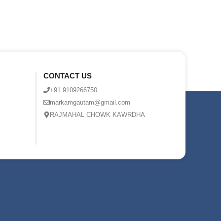
CONTACT US
+91 9109266750
markamgautam@gmail.com
RAJMAHAL CHOWK KAWRDHA