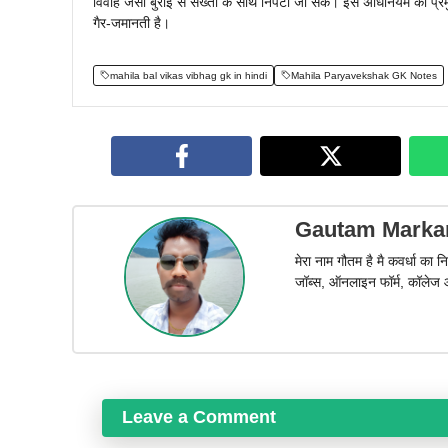
विवाह जैसी बुराई से सख्ती के साथ निपटा जा सके। इस अधिनियम की प्र
गैर-जमानती है।
mahila bal vikas vibhag gk in hindi
Mahila Paryavekshak GK Notes
Gautam Mark
मेरा नाम गौतम है मै कवर्धा क
जॉब्स, ऑनलाइन फॉर्म, कॉलेज 
Leave a Comment