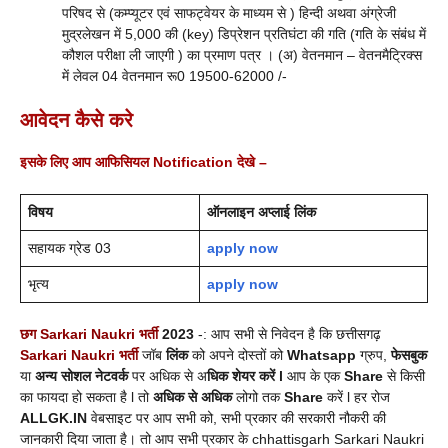
परिषद से (कम्प्यूटर एवं साफट्वेयर के माध्यम से ) हिन्दी अथवा अंग्रेजी
मुद्रलेखन में 5,000 की (key) डिप्रेशन प्रतिघंटा की गति (गति के संबंध में
कौशल परीक्षा ली जाएगी ) का प्रमाण पत्र । (अ) वेतनमान – वेतनमैट्रिक्स
में लेवल 04 वेतनमान रू0 19500-62000 /-
आवेदन कैसे करे
इसके लिए आप आफिसियल Notification देखे
–
विषय
ऑनलाइन अप्लाई लिंक
सहायक ग्रेड 03
apply now
भृत्य
apply now
छग Sarkari Naukri भर्ती
2023
-: आप सभी से निवेदन है कि छत्तीसगढ़
Sarkari Naukri भर्ती
जॉब
लिंक
को अपने दोस्तों को
Whatsapp
ग्रुप,
फेसबुक
या
अन्य सोशल नेटवर्क
पर अधिक से अ
धिक शेयर करें l
आप के एक
Share
से किसी
का फायदा हो सकता है l तो
अधिक से अधिक
लोगो तक
Share
करें l हर रोज
ALLGK.IN
वेबसाइट पर आप सभी को, सभी प्रकार की सरकारी नौकरी की
जानकारी दिया जाता है। तो आप सभी प्रकार के chhattisgarh Sarkari Naukri