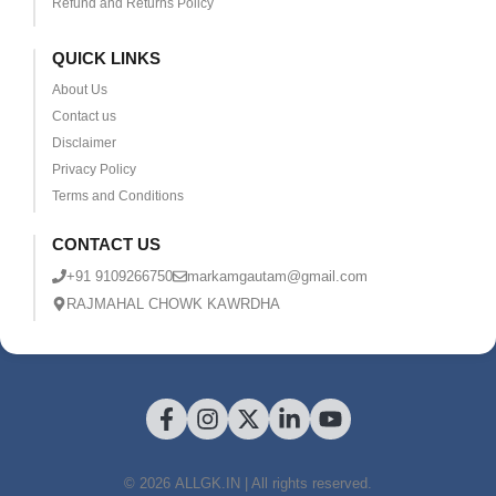
Refund and Returns Policy
QUICK LINKS
About Us
Contact us
Disclaimer
Privacy Policy
Terms and Conditions
CONTACT US
+91 9109266750
markamgautam@gmail.com
RAJMAHAL CHOWK KAWRDHA
© 2026 ALLGK.IN | All rights reserved.