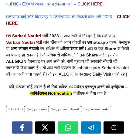
भर्ती NO- EXAM आवेदन की प्रक्रिया जाने –
CLICK HERE
छत्तीसगढ हाई कोर्ट बिलासपुर में स्टेनोग्राफर की निकली बंपर भर्ती 2023 –
CLICK
HERE
छग Sarkari Naukri भर्ती
2023
-: आप सभी से निवेदन है कि छत्तीसगढ़
Sarkari Naukri भर्ती
जॉब
लिंक
को अपने दोस्तों को
Whatsapp
ग्रुप,
फेसबुक
या
अन्य सोशल नेटवर्क
पर अधिक से अ
धिक शेयर करें l
आप के एक
Share
से किसी
का फायदा हो सकता है l तो
अधिक से अधिक
लोगो तक
Share
करें l हर रोज
ALLGK.IN
वेबसाइट पर आप सभी को, सभी प्रकार की सरकारी नौकरी की
जानकारी दिया जाता है। तो आप सभी प्रकार के chhattisgarh Sarkari Naukri
की जानकारी पाना चाहते हैं l तो इस ALLGK.IN वेबसाइट Daily Visit करते रहे |
यदि आपका कोई सवाल है तो निचे कमेन्ट
करे
आवेदन प्रस्तुत करने की प्रक्रिया
–
आफिसियल Notification
पीडीएफ में दिया गया है
CG JOB
cg job news
cg job recruitment
cg sarkari naukri