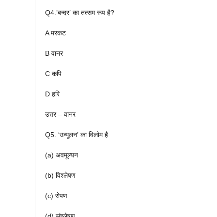
Q4.’बन्दर’ का तत्सम रूप है?
A मरकट
B वानर
C कपि
D हरि
उत्तर – वानर
Q5. ‘उन्मूलन’ का विलोम है
(a) अवमूल्यन
(b) विश्लेषण
(c) रोपण
(d) संश्लेषण