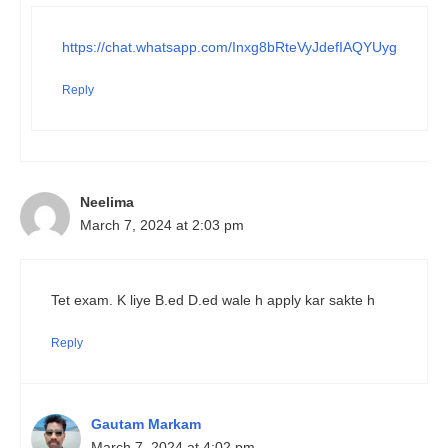
https://chat.whatsapp.com/Inxg8bRteVyJdefIAQYUyg
Reply
Neelima
March 7, 2024 at 2:03 pm
Tet exam. K liye B.ed D.ed wale h apply kar sakte h
Reply
Gautam Markam
March 7, 2024 at 4:02 pm