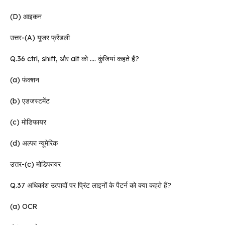
(D) आइकन
उत्तर-(A) यूजर फ्रेंडली
Q.36 ctrl, shift, और alt को …. कुंजियां कहते हैं?
(a) फंक्शन
(b) एडजस्टमेंट
(c) मोडिफायर
(d) अल्फा न्यूमेरिक
उत्तर-(c) मोडिफायर
Q.37 अधिकांश उत्पादों पर प्रिंट लाइनों के पैटर्न को क्या कहते हैं?
(a) OCR