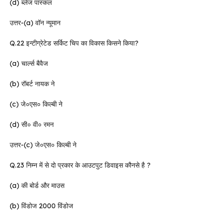
(d) ब्लेज पास्कल
उत्तर-(a) वॉन न्यूमान
Q.22 इन्टीग्रेटेड सर्किट चिप का विकास किसने किया?
(a) चार्ल्स बैवैज
(b) रॉबर्ट नायक ने
(c) जे०एस० किल्बी ने
(d) सी० वी० रमन
उत्तर-(c) जे०एस० किल्बी ने
Q.23 निम्न में से दो प्रकार के आउटपुट डिवाइस कौनसे है ?
(a) की बोर्ड और माउस
(b) विंडोज 2000 विंडोज