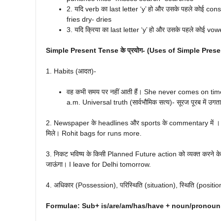
2. यदि verb का last letter ‘y’ हो और उसके पहले कोई conson
fries dry- dries
3. यदि क्रिया का last letter ‘y’ हो और उसके पहले कोई vow
Simple Present Tense के प्रयोग- (Uses of Simple Pres
1. Habits (आदत)-
वह कभी समय पर नहीं आती हैं। She never comes on time. R
a.m. Universal truth (सार्वभौमिक सत्य)- सूरज पूरब में उ
2. Newspaper के headlines और sports के commentary में । आतंकि
मिले। Rohit bags for runs more.
3. निकट भविष्य के किसी Planned Future action को व्यक्त करने क
जाऊंगा। I leave for Delhi tomorrow.
4. अधिकार (Possession), परिस्थिति (situation), स्थिति (position
Formulae: Sub+ is/are/am/has/have + noun/pronoun 