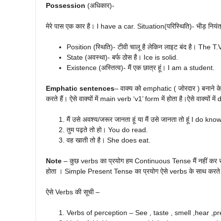
Possession
(अधिकार)-
मेरे पास एक कार है। I have a car. Situation(परिस्थिति)- भीड़ निय
Position (स्थिति)- टीवी चालू है लेकिन लाइट बंद है। The T.V
State (अवस्था)- बर्फ ठोस है। Ice is solid.
Existence (अस्तित्व)- मैं एक छात्र हूं। I am a student.
Emphatic sentences
– वाक्य को emphatic ( जोरदार ) बनाने 
करते हैं। ऐसे वाक्यों में main verb ‘v1’ form में होता है।ऐसे वाक्यों 
मैं उसे अवश्य/जरूर जानता हूं या मैं उसे जानता तो हूं I do kno
तुम पढ़ते तो हो। You do read.
वह खाती तो है। She does eat.
Note
– कुछ verbs का प्रयोग हम Continuous Tense मैं नहीं कर सकते 
होता । Simple Present Tense का प्रयोग ऐसे verbs के साथ करते ह
ऐसे Verbs की सूची –
Verbs of perception – See , taste , smell ,hear ,pr