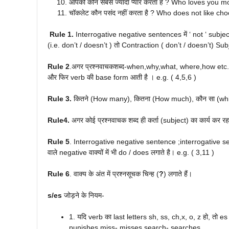
आपको कौन सबसे ज्यादा प्यार करता है ? Who loves you m
चॉकलेट कौन पसंद नहीं करता है ? Who does not like cho
Rule 1.
Interrogative negative sentences में ‘ not ‘ subject
(i.e. don’t / doesn’t ) तो Contraction ( don’t / doesn’t) Subj
Rule 2
.अगर प्रश्नवाचकशब्द-when,why,what, where,how etc. वाक्
और फिर verb की base form आती है । e.g. ( 4,5,6 )
Rule 3.
कितने (How many), कितना (How much), कौन सा (which)
Rule4.
अगर कोई प्रश्नवाचक शब्द ही कर्ता (subject) का कार्य कर रह
Rule 5
. Interrogative negative sentence ;interrogative sente
वाले negative वाक्यों में भी do / does लगाते है। e.g. ( 3,11 )
Rule 6
. वाक्य के अंत में प्रश्नसूचक चिन्ह (
?
) लगाते हैं।
s/es
जोड़ने के नियम-
1. यदि verb का last letters sh, ss, ch,x, o, z हो, तो es ज
punishes miss- misses search- searches