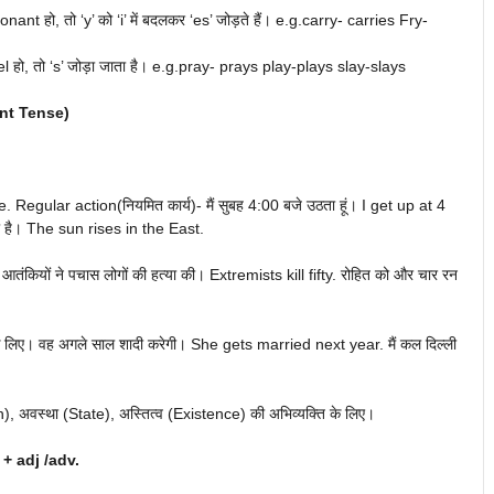
ant हो, तो ‘y’ को ‘i’ में बदलकर ‘es’ जोड़ते हैं। e.g.carry- carries Fry-
el हो, तो ‘s’ जोड़ा जाता है। e.g.pray- prays play-plays slay-slays
ent Tense)
egular action(नियमित कार्य)- मैं सुबह 4:00 बजे उठता हूं। I get up at 4
गता है। The sun rises in the East.
यों ने पचास लोगों की हत्या की। Extremists kill fifty. रोहित को और चार रन
े लिए। वह अगले साल शादी करेगी। She gets married next year. मैं कल दिल्ली
), अवस्था (State), अस्तित्व (Existence) की अभिव्यक्ति के लिए।
+ adj /adv.