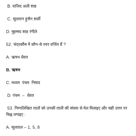
B. वाजिद अली शाह
C. सुलतान हुसैन शर्की
D. मुहम्मद शाह रंगीले
52. चंद्रकौंस में कौन-से स्वर वर्जित हैं ?
A. ऋषभ धैवत
B. ऋषभ
C. मध्यम पंचम निषाद
D. पंचम – धैवत
53. निम्नलिखित तालों को उनकी ताली की संख्या से मेल मिलाइए और सही उत्तर पर
चिह्न लगाइए :
A. सूलताल – 1, 5, 8