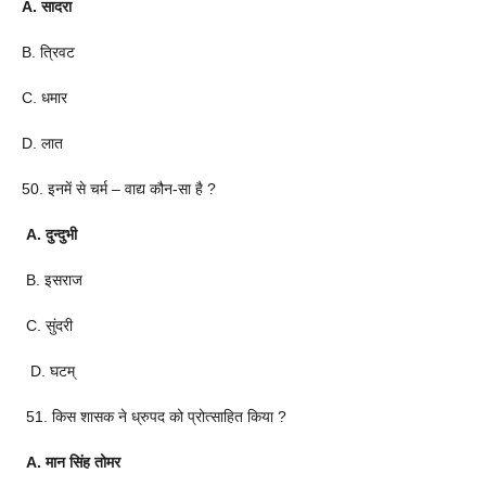
A. सादरा
B. त्रिवट
C. धमार
D. लात
50. इनमें से चर्म – वाद्य कौन-सा है ?
A. दुन्दुभी
B. इसराज
C. सुंदरी
D. घटम्
51. किस शासक ने ध्रुपद को प्रोत्साहित किया ?
A. मान सिंह तोमर