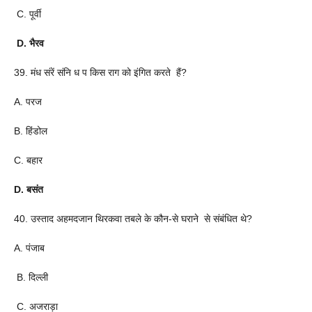
C. पूर्वी
D. भैरव
39. मंध संरें संनि ध प किस राग को इंगित करते हैं?
A. परज
B. हिंडोल
C. बहार
D. बसंत
40. उस्ताद अहमदजान थिरकवा तबले के कौन-से घराने से संबंधित थे?
A. पंजाब
B. दिल्ली
C. अजराड़ा