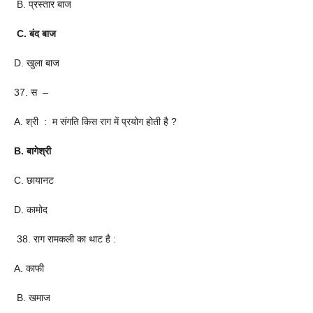
B. प्रस्तार बाज
C. बंद बाज
D. खुला बाज
37. स –
A. श्री : म संगति किस राग में प्रयोग होती है ?
B. बागेश्री
C. छायानट
D. कामोद
38. राग रामकली का थाट है :
A. काफी
B. खमाज