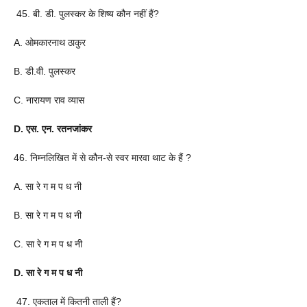
45. बी. डी. पुलस्कर के शिष्य कौन नहीं हैं?
A. ओमकारनाथ ठाकुर
B. डी.वी. पुलस्कर
C. नारायण राव व्यास
D. एस. एन. रतनजांकर
46. निम्नलिखित में से कौन-से स्वर मारवा थाट के हैं ?
A. सा रे ग म प ध नी
B. सा रे ग म प ध नी
C. सा रे ग म प ध नी
D. सा रे ग म प ध नी
47. एकताल में कितनी ताली हैं?