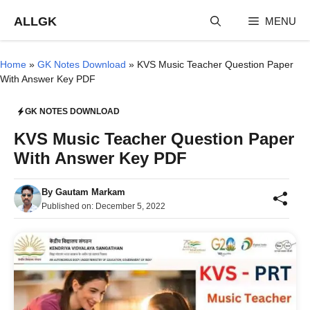
Skip
ALLGK
MENU
to
content
Home
»
GK Notes Download
»
KVS Music Teacher Question Paper
With Answer Key PDF
GK NOTES DOWNLOAD
KVS Music Teacher Question Paper
With Answer Key PDF
By
Gautam Markam
Published on:
December 5, 2022