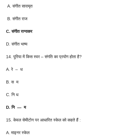
A. संगीत सारामृत
B. संगीत राज
C. संगीत रत्नाकर
D. संगीत भाष्य
14. पूरिया में किस स्वर – संगति का प्रयोग होता है?
A. रे – ध
B. स म
C. नि ध
D. नि ― म
15. केवल सेमीटोन पर आधारित स्केल को कहते हैं :
A. माइनर स्केल