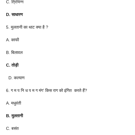
C. त्रिभिन्न
D. साधारण
5. मुलतानी का थाट क्या है ?
A. काफी
B. बिलावल
C. तोड़ी
D. कल्याण
6. ग म प नि ध प म ग मंग’ किस राग को इंगित करते हैं?
A. मधुवंती
B. मुलतानी
C. बसंत