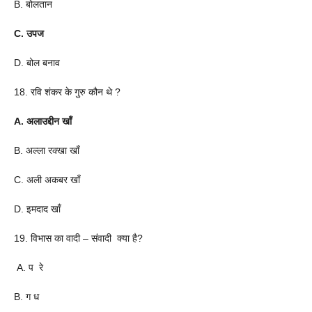
B. बोलतान
C. उपज
D. बोल बनाव
18. रवि शंकर के गुरु कौन थे ?
A. अलाउद्दीन खाँ
B. अल्ला रक्खा खाँ
C. अली अकबर खाँ
D. इमदाद खाँ
19. विभास का वादी – संवादी क्या है?
A. प रे
B. ग ध