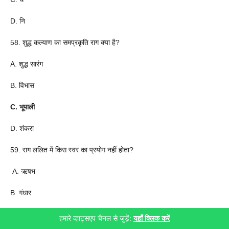
D. नि
58. शुद्ध कल्याण का समप्रकृति राग क्या है?
A. शुद्ध सारंग
B. विभास
C. भूपाली
D. शंकरा
59. राग ललित में किस स्वर का प्रयोग नहीं होता?
A. ऋषभ
B. गंधार
C. पंचम
हमारे व्हाट्सएप चैनल से जुड़ें:
यहाँ क्लिक करें