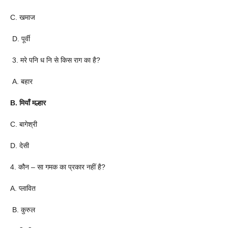
C. खमाज
D. पूर्वी
3. मरे पनि ध नि से किस राग का है?
A. बहार
B. मियाँ मल्हार
C. बागेश्री
D. देसी
4. कौन – सा गमक का प्रकार नहीं है?
A. प्लावित
B. कुरुल