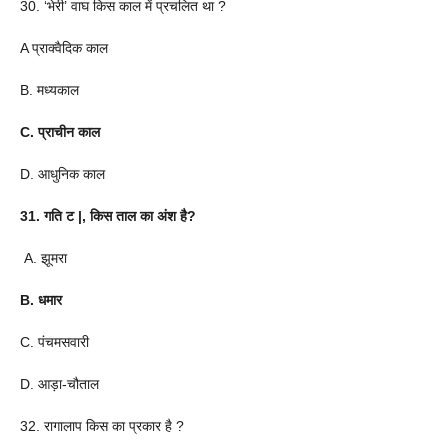
30. ‘भेरी’ वाघ किस काल में प्रचलित था ?
A प्राक्वैदिक काल
B. मध्यकाल
C. प्राचीन काल
D. आधुनिक काल
31. गति ट |, किस ताल का अंश है?
A. झूमरा
B. धमार
C. पंचमसवारी
D. आड़ा-चौताल
32. रागालाप किस का प्रकार है ?