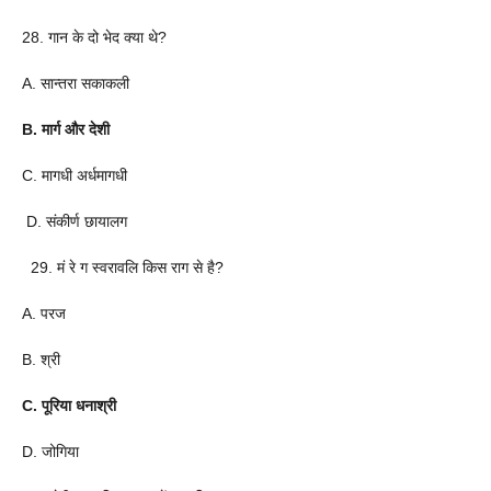
28. गान के दो भेद क्या थे?
A. सान्तरा सकाकली
B. मार्ग और देशी
C. मागधी अर्धमागधी
D. संकीर्ण छायालग
29. मं रे ग स्वरावलि किस राग से है?
A. परज
B. श्री
C. पूरिया धनाश्री
D. जोगिया