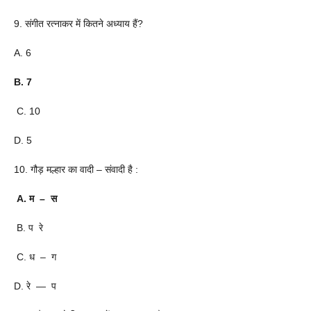
9. संगीत रत्नाकर में कितने अध्याय हैं?
A. 6
B. 7
C. 10
D. 5
10. गौड़ मल्हार का वादी – संवादी है :
A. म – स
B. प रे
C. ध – ग
D. रे ― प