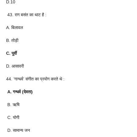
D.10
43. राग बसंत का थाट है :
A. बिलावल
B. तोड़ी
C. पूर्वी
D. आसावरी
44. ‘गान्धर्व’ संगीत का प्रयोग करते थे :
A. गन्धर्व (देवता)
B. ऋषि
C. योगी
D. सामान्य जन