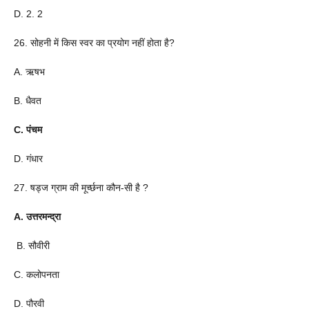
D. 2. 2
26. सोहनी में किस स्वर का प्रयोग नहीं होता है?
A. ऋषभ
B. धैवत
C. पंचम
D. गंधार
27. षड्ज ग्राम की मूर्च्छना कौन-सी है ?
A. उत्तरमन्द्रा
B. सौवीरी
C. कलोपनता
D. पौरवी