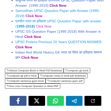
आधुनिक भारत का इतिहास प्रश्नोत्तरी UPSC Question Paper With
Answer (1995-2019)
Click Now
Samvidhan UPSC Question Paper with Answer (1995-
2019)
Click Now
प्राचीन भारत का इतिहास UPSC Question Paper with answer
(
1995-2018)
Click Now
UPSC GS Question Paper (1995-2018) With Answer in
Hindi
Click Now
UPSC Prelims Previous 10 Years QUESTION ANSWER
Click Now
Indian And World History GK भारत एवं विश्व का इतिहास सामान्य
ज्ञान
Click Now
Arihant Computer Book in Hindi Pdf Download
computer gk book
computer gk pdf in hindi
computer notes in hindi pdf download
computer samanya gyan book
computer samanya gyan pdf
One Liner Computer Question in Hindi PDF