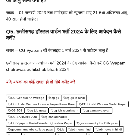
की आयु सीमा क्या है?
जवाब – 01 जनवरी 2023 तक उम्मीदवार की न्यूनतम आयु 21 तथा अधिकतम आयु
40 साल होनी चाहिए।
Q5. छत्तीसगढ़
हॉस्टल
वार्डन
भर्ती 2024 के लिए आवेदन कैसे
करें?
जवाब –
CG Vyapam की वेबसाइट 1 मार्च 2024 से आवेदन चालु है |
छत्तीसगढ़ छात्रावास अधीक्षक भर्ती 2024 के लिए आवेदन कैसे करें CG Vyapam
chatrawas adhikshak bharti 2024
यदि आपका का कोई सवाल हो तो नीचे कमेंट करें
CG General Knowledge
cg gk
cg gk in hindi
CG Hostel Warden Exam ki Taiyari Kaise Kare
CG Hostel Warden Model Paper
CG JOB
cg job news
cg job recruitment
cg samanya gyan
CG SARKARI JOB
cg sarkari naukri
CG Vyapam Hostel Warden Question Paper
government jobs 12th pass
government jobs college pass
job
job news hindi
job news in hindi