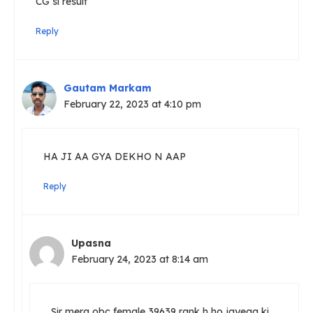
CG si result
Reply
Gautam Markam
February 22, 2023 at 4:10 pm
HA JI AA GYA DEKHO N AAP
Reply
Upasna
February 24, 2023 at 8:14 am
Sir mera obc female 39639 rank h ho jayega ki