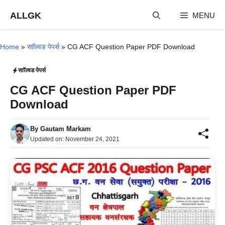
Skip
ALLGK
MENU
to
content
Home
»
साॉल्वड पेपर्स
»
CG ACF Question Paper PDF Download
साॉल्वड पेपर्स
CG ACF Question Paper PDF
Download
By
Gautam Markam
Updated on:
November 24, 2021