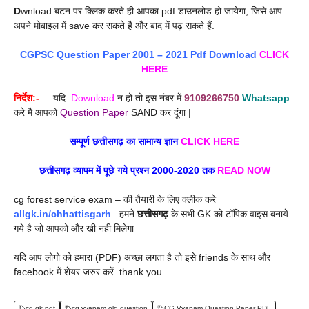
D
wnload बटन पर क्लिक करते ही आपका pdf डाउनलोड हो जायेगा, जिसे आप
अपने मोबाइल में save कर सकते है और बाद में पढ़ सकते हैं.
CGPSC Question Paper 2001 – 2021 Pdf Download
CLICK
HERE
निर्देश:-
– यदि
Download
न हो तो इस नंबर में
9109266750
Whatsapp
करे मै आपको
Question Paper
SAND कर दूंगा |
सम्पूर्ण छत्तीसगढ़ का सामान्य ज्ञान
CLICK HERE
छत्तीसगढ़ व्यापम में पूछे गये प्रश्न 2000-2020 तक
READ NOW
cg forest service exam – की तैयारी के लिए क्लीक करे
allgk.in/chhattisgarh
हमने
छत्तीसगढ़
के सभी GK को टॉपिक वाइस बनाये
गये है जो आपको और खी नही मिलेगा
यदि आप लोगो को हमारा (PDF) अच्छा लगता है तो इसे friends के साथ और
facebook में शेयर जरुर करें. thank you
cg gk pdf
cg vyapam old question
CG Vyapam Question Paper PDF