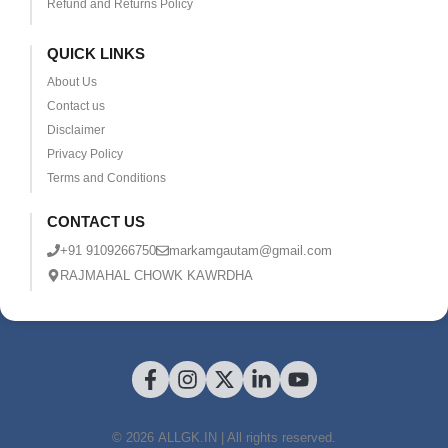
Refund and Returns Policy
QUICK LINKS
About Us
Contact us
Disclaimer
Privacy Policy
Terms and Conditions
CONTACT US
+91 9109266750
markamgautam@gmail.com
RAJMAHAL CHOWK KAWRDHA
© 2026 ALLGK.IN | All rights reserved.