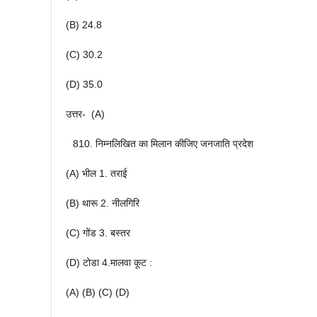
(B) 24.8
(C) 30.2
(D) 35.0
उत्तर- (A)
निम्नलिखित का मिलान कीजिए जनजाति प्रदेश
(A) भील 1. तराई
(B) थारू 2. नीलगिरि
(C) गोंड 3. बस्तर
(D) टोडा 4.मालवा कूट :
(A) (B) (C) (D)