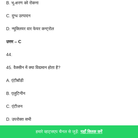
B. भू-क्षरण को रोकना
C. दुग्ध उत्पादन
D. न्यूक्लियर वार फेयर कन्ट्रोल
उत्तर – C
44.
45. वैक्सीन में क्या विद्यमान होता है?
A. एंटीबॉडी
B. एलुटिनीन
C. एंटीजन
D. उपरोक्त सभी
हमारे व्हाट्सएप चैनल से जुड़ें:
यहाँ क्लिक करें
उत्तर –