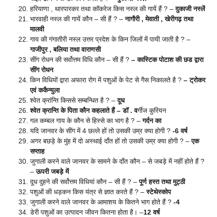
हरियाणा , थारपारकर तथा कॉकरेज किस नस्ल की गायें हैं ? –
दुकाजी नस्लें
भारवाही नस्ल की गायें कौन – सी हैं ? –
नागौरी , मेवाती , खेरीगढ़ तथा
मालवी
गाय की गंगातीरी नस्ल उत्तर प्रदेश के किन जिलों में पायी जाती है ? –
गाजीपुर , बलिया तथा वाराणसी
सींग रोधन की सर्वोत्तम विधि कौन – सी हैं ?
– कास्टिक पोटाश की छड द्वारा
सींग रोधन
किन विधियों द्वारा अफारा रोग में पशुओं के पेट से गैस निकालते है ?
– ट्रोकर
एवं ककैन्युला
श्वेत क्रांन्ति किससे सम्बन्धित है ? –
दूध
श्वेत क्रान्ति के पिता कौन कहलाते हैं – डॉ . व
र्गीज कुरियन
गल कम्बल गाय के कौन से हिस्से का भाग है ? –
गर्दन का
यदि जानवर के सींग में 4 छल्ले हों तो उसकी उम्र क्या होगी ?
-6 वर्ष
अगर बछड़े के मुंह में दो अस्थाई दाँत हों तो उसकी उम्र क्या होगी ? –
एक
सप्ताह
जुगाली करने वाले जानवर के सामने के दाँत कौन – से जबड़े में नहीं होते हैं ?
–
ऊपरी जबड़े में
दूध दुहने की सर्वोत्तम विधियां कौन – सी हैं ? –
पूर्ण हस्त तथा मुट्ठी
पशुओं की धड़कन किस यंत्र से ज्ञात करते हैं ? –
स्टेथेस्कोप
जुगाली करने वाले जानवर के आमाशय के कितने भाग होते हैं ?
-4
डेरी पशुओं का उत्पादन जीवन कितना होता है। –
12 वर्ष