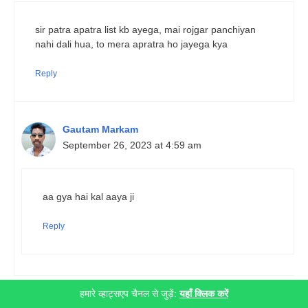
sir patra apatra list kb ayega, mai rojgar panchiyan
nahi dali hua, to mera apratra ho jayega kya
Reply
Gautam Markam
September 26, 2023 at 4:59 am
aa gya hai kal aaya ji
Reply
हमारे व्हाट्सएप चैनल से जुड़ें:
यहाँ क्लिक करें
Shiv Bhawani Shankar Nagwanshi