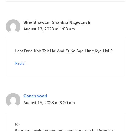
Shiv Bhawani Shankar Nagwanshi
August 13, 2023 at 1:03 am
Last Date Kab Tak Hai And St Ka Age Limit Kya Hai ?
Reply
Ganeshwari
August 15, 2023 at 8:20 am
Sir
Skor krne wala parsna nahi samjh aa rha hai form ke