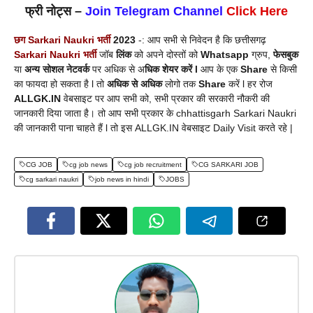
फ्री नोट्स –
Join Telegram Channel
Click Here
छग Sarkari Naukri भर्ती
2023
-: आप सभी से निवेदन है कि छत्तीसगढ़
Sarkari Naukri भर्ती
जॉब
लिंक
को अपने दोस्तों को
Whatsapp
ग्रुप,
फेसबुक
या
अन्य सोशल नेटवर्क
पर अधिक से अ
धिक शेयर करें l
आप के एक
Share
से किसी
का फायदा हो सकता है l तो
अधिक से अधिक
लोगो तक
Share
करें l हर रोज
ALLGK.IN
वेबसाइट पर आप सभी को, सभी प्रकार की सरकारी नौकरी की
जानकारी दिया जाता है। तो आप सभी प्रकार के chhattisgarh Sarkari Naukri
की जानकारी पाना चाहते हैं l तो इस ALLGK.IN वेबसाइट Daily Visit करते रहे |
CG JOB
cg job news
cg job recruitment
CG SARKARI JOB
cg sarkari naukri
job news in hindi
JOBS