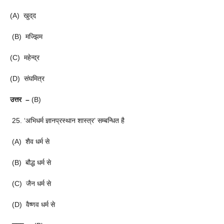
(A) खुद्‌द
(B) मज्झिम
(C) महेन्द्र
(D) संघमित्र
उत्तर –
(B)
25. ‘अभिधर्म ज्ञानप्रस्थान शास्त्र’ सम्बन्धित है
(A) शैव धर्म से
(B) बौद्ध धर्म से
(C) जैन धर्म से
(D) वैष्णव धर्म से