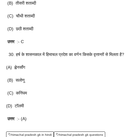
(B) तीसरी शताब्दी
(C) चौथी शताब्दी
(D) छठी शताब्दी
उत्तर
:- C
30. हर्ष के शासनकाल में हिमाचल प्रदेश का वर्णन किसके वृत्तान्तों से मिलता है?
(A) ह्वेनसाँग
(B) सलोणु
(C) कनिंघम
(D) टॉलमी
उत्तर
:- (A)
himachal pradesh gk in hindi
himachal pradesh gk questions