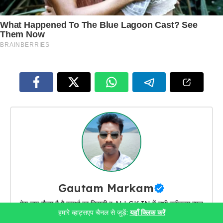
Gautam Markam
मेरा नाम गौतम है मै कवर्धा का निवासी हु ALLGK.IN में सभी नवीनतम न्यूज़
हमारे व्हाट्सएप चैनल से जुड़ें:
यहाँ क्लिक करें
और जॉब्स, रिजल्ट, एडमिट कार्ड, ऑफलाइन जॉब्स, ऑनलाइन फॉर्म, कॉलेज