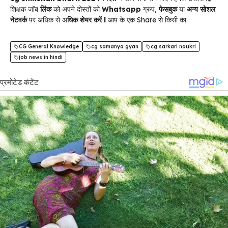
शिक्षक जॉब
लिंक
को अपने दोस्तों को
Whatsapp
ग्रुप,
फेसबुक
या
अन्य सोशल
नेटवर्क
पर अधिक से अ
धिक शेयर करें l
आप के एक Share से किसी का
CG General Knowledge
cg samanya gyan
cg sarkari naukri
job news in hindi