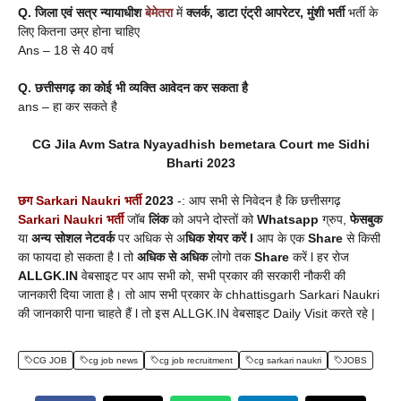
Q.
जिला एवं सत्र न्यायाधीश
बेमेतरा
में
क्लर्क, डाटा एंट्री आपरेटर, मुंशी भर्ती
भर्ती के
लिए कितना उम्र होना चाहिए
Ans – 18 से 40 वर्ष
Q.
छत्तीसगढ़
का कोई भी व्यक्ति आवेदन कर सकता है
ans – हा कर सकते है
CG Jila Avm Satra Nyayadhish
bemetara
Court me Sidhi
Bharti 2023
छग Sarkari Naukri भर्ती
2023
-: आप सभी से निवेदन है कि छत्तीसगढ़
Sarkari Naukri भर्ती
जॉब
लिंक
को अपने दोस्तों को
Whatsapp
ग्रुप,
फेसबुक
या
अन्य सोशल नेटवर्क
पर अधिक से अ
धिक शेयर करें l
आप के एक
Share
से किसी
का फायदा हो सकता है l तो
अधिक से अधिक
लोगो तक
Share
करें l हर रोज
ALLGK.IN
वेबसाइट पर आप सभी को, सभी प्रकार की सरकारी नौकरी की
जानकारी दिया जाता है। तो आप सभी प्रकार के chhattisgarh Sarkari Naukri
की जानकारी पाना चाहते हैं l तो इस ALLGK.IN वेबसाइट Daily Visit करते रहे |
CG JOB
cg job news
cg job recruitment
cg sarkari naukri
JOBS