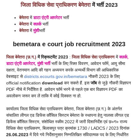
जिला विधिक सेवा प्राधिकरण
बेमेतरा
में भर्ती 2023
बेमेतरा
में
डाटा एंट्री आपरेटर
भर्ती
बेमेतरा
में
क्लर्क
भर्ती
बेमेतरा
में
मुंशी
भर्ती
bemetara e court job recruitment
2023
जिला बेमेतरा (छ.ग.)
में
रिक्रूटमेंट 2023
:
जिला विधिक सेवा प्राधिकरण
में
क्लर्क,
डाटा एंट्री आपरेटर, मुंशी
भर्ती
भर्ती के लिए रिक्त विवरण, आवेदन फॉर्म, आयु सीमा
दक्षता, वेतनमान आदि की गहन अध्ययन करके अभ्यर्थी विभाग की आधिकारिक
वेबसाइट
से
districts.ecourts.gov.in/bemetara
नौकरी 2023 के लिए
official notification
download
कर सकते हैं. इस
जॉब
से जुड़े नौकरी विज्ञापन
PDF नीचे में निर्देशित है. आवेदन फॉर्म भरने से पहले एक बार विज्ञापन PDF का
अवलोकन जरूर कर लें ताकि में कोई दिक्कत ना हो.
कार्यालय जिला विधिक सेवा प्राधिकरण बेमेतरा, जिला बेमेतरा (छ.ग.) के अंतर्गत
संचालित लीगल एड डिफेंस कौंसिल सिस्टम बेमेतरा के स्थापना हेतु नालसा लीगल एड
डिफेंस कौंसिल सिस्टम, संशोधित स्कीम 2022 में जारी दिशानिर्देश एवं छ०ग० राज्य
विधिक सेवा प्राधिकरण, बिलासपुर पत्र क्रमांक 1730 / LADCS / 2023 दिनांक
26.06.2023
में दिये गये निर्देशानुसार निम्नलिखित संविदात्मक पद के लिए निर्धारित