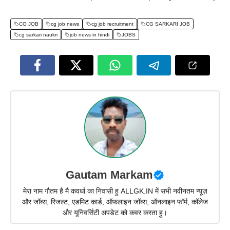
CG JOB
cg job news
cg job recruitment
CG SARKARI JOB
cg sarkari naukri
job news in hindi
JOBS
Gautam Markam
मेरा नाम गौतम है मै कवर्धा का निवासी हु ALLGK.IN में सभी नवीनतम न्यूज़
और जॉब्स, रिजल्ट, एडमिट कार्ड, ऑफलाइन जॉब्स, ऑनलाइन फॉर्म, कॉलेज
और यूनिवर्सिटी अपडेट को कवर करता हु।