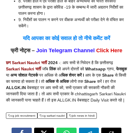
8. परीक्षा हॉल में एवं परीक्षा हॉल के बाहर अभ्यर्थियों को भारत सरकार/
छत्तीसगढ़ शासन के द्वारा कोविड -19 के सम्बन्ध में जारी अद्यतन निर्देशों का
पालन करना होगा।
9. निर्देशों का पालन न करने पर वीक्षक अभ्यर्थी को परीक्षा देने से वंचित कर
सकेंगे।
यदि आपका का कोई सवाल हो तो नीचे कमेंट करें
फ्री नोट्स –
Join Telegram Channel
Click Here
छग Sarkari Naukri भर्ती
2024
-: आप सभी से निवेदन है कि छत्तीसगढ़
Sarkari Naukri भर्ती
जॉब
लिंक
को अपने दोस्तों को
Whatsapp
ग्रुप,
फेसबुक
या
अन्य सोशल नेटवर्क
पर अधिक से अ
धिक शेयर करें l
आप के एक
Share
से किसी
का फायदा हो सकता है l तो
अधिक से अधिक
लोगो तक
Share
करें l हर रोज
ALLGK.IN
वेबसाइट पर आप सभी को, सभी प्रकार की सरकारी नौकरी की
जानकारी दिया जाता है। तो आप सभी प्रकार के chhattisgarh Sarkari Naukri
की जानकारी पाना चाहते हैं l तो इस ALLGK.IN वेबसाइट Daily Visit करते रहे |
cg job recruitment
cg sarkari naukri
job news in hindi