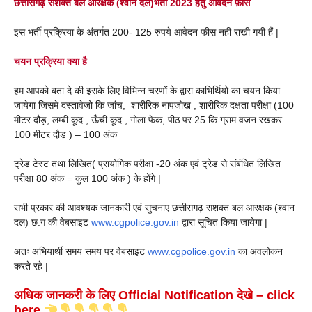
छत्तीसगढ़ सशक्त बल आरक्षक (श्वान दल)भर्ती 2023 हेतु आवेदन फ़ीस
इस भर्ती प्रक्रिया के अंतर्गत 200- 125 रुपये आवेदन फीस नही राखी गयी हैं |
चयन प्रक्रिया क्या है
हम आपको बता दे की इसके लिए विभिन्न चरणों के द्वारा काभिर्थियो का चयन किया
जायेगा जिसमे दस्तावेजो कि जांच, शारीरिक नापजोख , शारीरिक दक्षता परीक्षा (100
मीटर दौड़, लम्बी कूद , ऊँची कूद , गोला फेक, पीठ पर 25 कि.ग्राम वजन रखकर
100 मीटर दौड़ ) – 100 अंक
ट्रेड टेस्ट तथा लिखित( प्रायोगिक परीक्षा -20 अंक एवं ट्रेड से संबंधित लिखित
परीक्षा 80 अंक = कुल 100 अंक ) के होंगे |
सभी प्रकार की आवश्यक जानकारी एवं सुचनाए छत्तीसगढ़ सशक्त बल आरक्षक (श्वान
दल) छ.ग की वेबसाइट
www.cgpolice.gov.in
द्वारा सूचित किया जायेगा |
अतः अभियार्थी समय समय पर वेबसाइट
www.cgpolice.gov.in
का अवलोकन
करते रहे |
अधिक जानकरी के लिए
Official Notificatio
n
देखे –
click
here