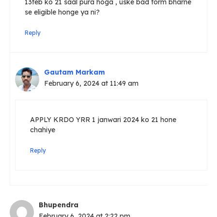
13feb ko 21 saal pura hoga , uske bad form bharne
se eligible honge ya ni?
Reply
Gautam Markam
February 6, 2024 at 11:49 am
APPLY KRDO YRR 1 janwari 2024 ko 21 hone
chahiye
Reply
Bhupendra
February 6, 2024 at 2:22 pm