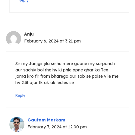
Reply
Anju
February 6, 2024 at 3:21 pm
Sir my Janjgir jila se hu mere gaone my sarpanch
aur sachiv bol rhe hy ki phle apne ghar ka Tex
jama kro fir from bharega aur sab se paise v le rhe
hy 2.3hajar tk ak ak ledies se
Reply
Gautam Markam
February 7, 2024 at 12:00 pm