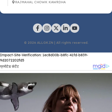
RAJMAHAL CHOWK KAWRDHA
© 2026 ALLGK.IN | All rights reserved.
Impact-Site-Verification: 1ec8d00b-b8fc-41fd-b839-
9d2072202fd5