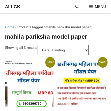
Skip
ALLGK
MENU
to
content
Home
/ Products tagged “mahila pariksha model paper”
mahila pariksha model paper
Showing all 3 results
Sale!
Sale!