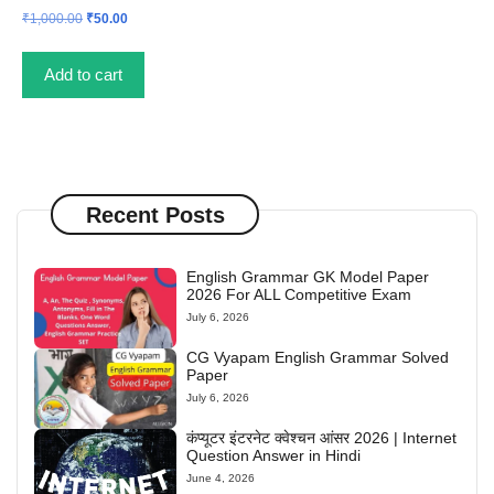
Original
Current
₹
1,000.00
₹
50.00
price
price
was:
is:
Add to cart
₹1,000.00.
₹50.00.
Recent Posts
English Grammar GK Model Paper
2026 For ALL Competitive Exam
July 6, 2026
CG Vyapam English Grammar Solved
Paper
July 6, 2026
कंप्यूटर इंटरनेट क्वेश्चन आंसर 2026 | Internet
Question Answer in Hindi
June 4, 2026