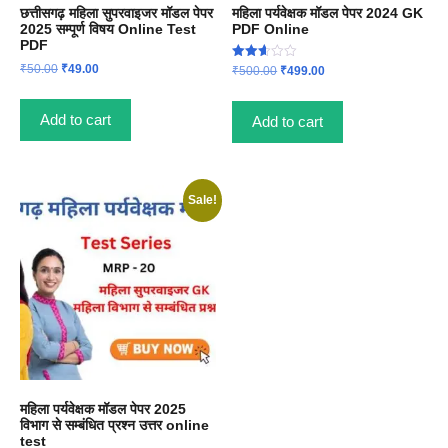
छत्तीसगढ़ महिला सुपरवाइजर मॉडल पेपर
महिला पर्यवेक्षक मॉडल पेपर 2024 GK
2025 सम्पूर्ण विषय Online Test
PDF Online
PDF
Original
Current
Rated
₹
50.00
₹
49.00
Original
Current
₹
500.00
₹
499.00
2.60
price
price
price
price
out of
was:
is:
5
was:
is:
Add to cart
Add to cart
₹50.00.
₹49.00.
₹500.00.
₹499.00.
Sale!
महिला पर्यवेक्षक मॉडल पेपर 2025
विभाग से सम्बंधित प्रश्न उत्तर online
test